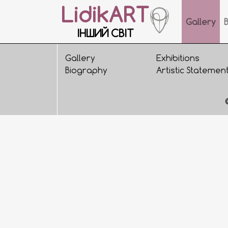
LidikART
Gallery
ІНШИЙ СВІТ
Gallery
Exhibitions
Biography
Artistic Statemen