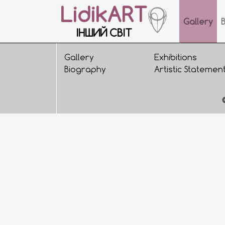
LidikART
Gallery
ІНШИЙ СВІТ
Gallery
Exhibitions
Biography
Artistic Statemen