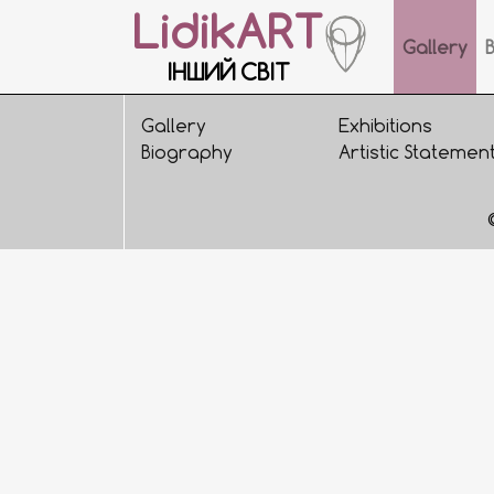
LidikART
Gallery
ІНШИЙ СВІТ
Gallery
Exhibitions
Biography
Artistic Statemen