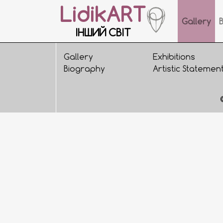
LidikART
Gallery
ІНШИЙ СВІТ
Gallery
Exhibitions
Biography
Artistic Statemen