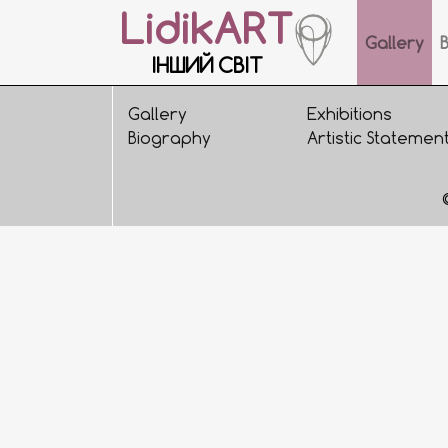
LidikART
Gallery
ІНШИЙ СВІТ
Gallery
Exhibitions
Biography
Artistic Statemen