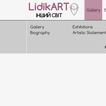
LidikART
Gallery
ІНШИЙ СВІТ
Gallery
Exhibitions
Biography
Artistic Statemen